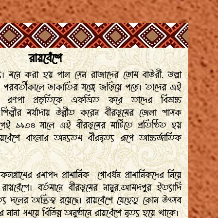
রায়বেঁশে
ত্য। মনে করা হয় পাল সেন রাজাদের ডোম বাউরী, ভল্লা
ই পরবর্তীকালে ডাকাতির সঙ্গে জড়িয়ে পড়ে। তাদের এই
রণপা প্রভৃতিকে একত্রিত করে তাদের বিভ্রান্ত
ল্পীর মর্যাদায় উন্নীত করেন বীরভূমের জেলা শাসক
যোগেই ১৯৩৪ সালে এই বীরভূমের মাটিতে প্রতিষ্ঠিত হয়
বেঁশে বাংলার অন্যতম বীরনৃত্য রূপে আন্তর্জাতিক
কলগ্রামের রমাপদ প্রামানিক- গোবর্ধন প্রামানিকদের নিয়ে
রায়বেঁশে। বর্তমানে বীরভূমের নানুর,আমদপুর ইত্যাদি
ৃত্য দলের অস্তিত্ব রয়েছে। রায়বেঁশে যেহেতু কোন উৎসব
 নানা সময়ে বিভিন্ন অনুষ্ঠানে রায়বেঁশে নৃত্য হয়ে থাকে।