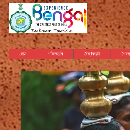
হোম
শক্তিভূমি
বৈষ্ণবভূমি
শৈবভূ