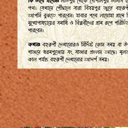
কি ভাবে যাবেনঃ
লাভপুর থেকে গোপালপুর ভালাস হয়ে
পথ। সেখানে পৌঁছালে সারা বিষয়পুর জুড়ে বহুরূপী 
আপনি বুঝতে পারবেন। যাবার পথে লাঘোষা গ্রামে বি
মুখোপাধ্যায়ের সমাধি ও বিপ্লবীদের গ্রাম রূপে পরিচ
পারবেন।
কখনঃ
বহুরূপী দেখানোরও নির্দিষ্ট কোন সময় বা 
গাজনে ধরমপুজোয় সং সাজার প্রচলন আছে। মূল
কাল পর্যন্ত বহুরূপী দেখানোর আদর্শ সময়।