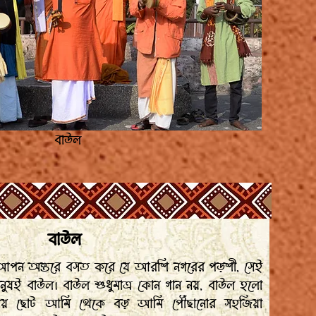
বাউল
বাউল
আপন অন্তরে বসত করে যে আরশি নগরের পড়শী, সেই
ী মানুষই বাউল। বাউল শুধুমাত্র কোন গান নয়, বাউল হলো
য় ছোট আমি থেকে বড় আমি পৌঁছানোর সহজিয়া