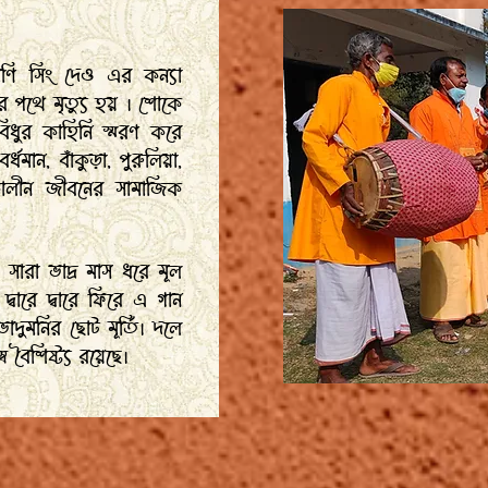
ণি সিং দেও এর কন্যা
র পথে মৃত্যু হয় । শোকে
িধুর কাহিনি স্মরণ করে
ান, বাঁকুড়া, পুরুলিয়া,
কালীন জীবনের সামাজিক
 সারা ভাদ্র মাস ধরে মূল
্বারে দ্বারে ফিরে এ গান
াদুমনির ছোট মূর্তি। দলে
 বৈশিষ্ট্য রয়েছে।