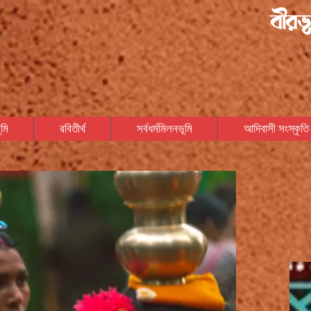
বীরভূ
মি
রবিতীর্থ
সর্বধর্মমিলনভূমি
আদিবাসী সংস্কৃতি