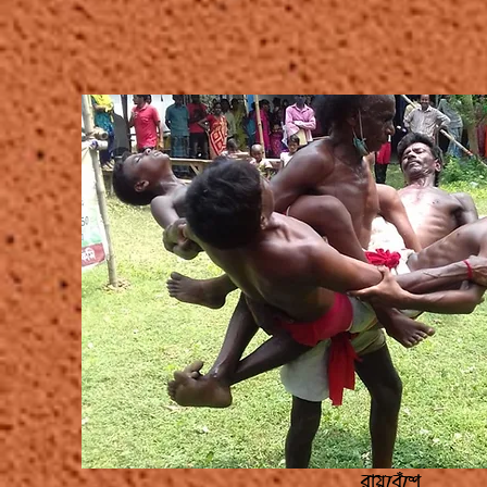
রায়বেঁশে