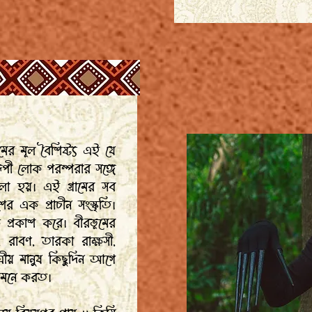
ামের মূল বৈশিষ্ট্য এই যে
ূপী লোক পরম্পরার সঙ্গে
বলা হয়। এই গ্রামের সব
র এক প্রাচীন সংস্কৃতি।
্রকাশ করে। বীরভূমের
 রাবণ, তারকা রাক্ষসী,
্রীয় মানুষ কিছুদিন আগে
ে মনে করত।