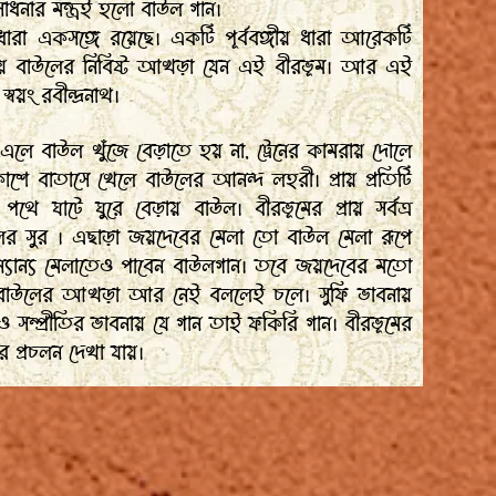
সাধনার মন্ত্রই হলো বাউল গান।
ারা একসঙ্গে রয়েছে। একটি পূর্ববঙ্গীয় ধারা আরেকটি
় ধারায় বাউলের নিবিষ্ট আখড়া যেন এই বীরভূম। আর এই
্বয়ং রবীন্দ্রনাথ।
এলে বাউল খুঁজে বেড়াতে হয় না, ট্রেনের কামরায় দোলে
শে বাতাসে খেলে বাউলের আনন্দ লহরী। প্রায় প্রতিটি
পথে ঘাটে ঘুরে বেড়ায় বাউল। বীরভূমের প্রায় সর্বত্র
র সুর । এছাড়া জয়দেবের মেলা তো বাউল মেলা রূপে
্যান্য মেলাতেও পাবেন বাউলগান। তবে জয়দেবের মতো
ে বাউলের আখড়া আর নেই বললেই চলে। সুফি ভাবনায়
 ও সম্প্রীতির ভাবনায় যে গান তাই ফকিরি গান। বীরভূমের
ের প্রচলন দেখা যায়।