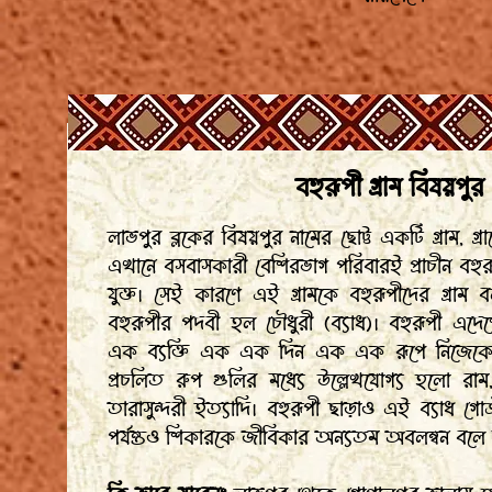
বহুরূপী গ্রাম বিষয়পুর
লাভপুর ব্লকের বিষয়পুর নামের ছোট্ট একটি গ্রাম, গ্র
এখানে বসবাসকারী বেশিরভাগ পরিবারই প্রাচীন বহুর
যুক্ত। সেই কারণে এই গ্রামকে বহুরূপীদের গ্রাম 
বহুরূপীর পদবী হল চৌধুরী (ব্যাধ)। বহুরূপী এদেশে
এক ব্যক্তি এক এক দিন এক এক রূপে নিজেকে প
প্রচলিত রুপ গুলির মধ্যে উল্লেখযোগ্য হলো রাম,
তারাসুন্দরী ইত্যাদি। বহুরূপী ছাড়াও এই ব্যাধ গোত
পর্যন্তও শিকারকে জীবিকার অন্যতম অবলম্বন বল