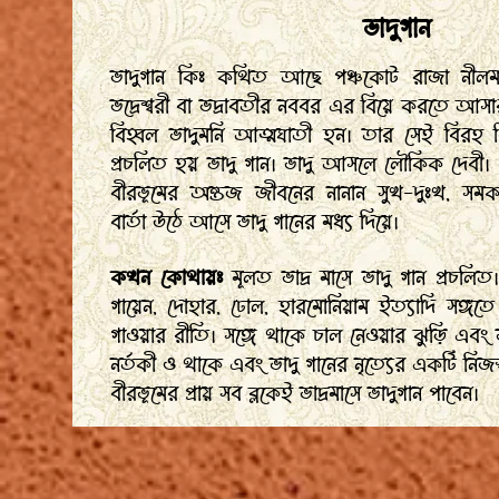
ভাদুগান
ভাদুগান কিঃ কথিত আছে পঞ্চকোট রাজা নীলম
ভদ্রেশ্বরী বা ভদ্রাবতীর নববর এর বিয়ে করতে আসা
বিহ্বল ভাদুমনি আত্মঘাতী হন। তার সেই বিরহ ব
প্রচলিত হয় ভাদু গান। ভাদু আসলে লৌকিক দেবী। বর্ধম
বীরভূমের অন্তজ জীবনের নানান সুখ-দুঃখ, সম
বার্তা উঠে আসে ভাদু গানের মধ্য দিয়ে।
কখন কোথায়ঃ
মূলত ভাদ্র মাসে ভাদু গান প্রচলিত।
গায়েন, দোহার, ঢোল, হারমোনিয়াম ইত্যাদি সঙ্গতে দ
গাওয়ার রীতি। সঙ্গে থাকে চাল নেওয়ার ঝুড়ি এবং ভ
নর্তকী ও থাকে এবং ভাদু গানের নৃত্যের একটি নিজস্ব
বীরভূমের প্রায় সব ব্লকেই ভাদ্রমাসে ভাদুগান পাবেন।