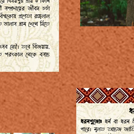
 বিষয়পুর প্রায় ৮ কিমি
সম্প্রদায়ের জীবন চর্চা
শ্বকোষ প্রণেতা রঙ্গলাল
িত ভালাস গ্রাম দেখে নিতে
উৎসব নেই। তবে বিজয়ায়,
ত শরৎকাল থেকে বসন্ত
ধর
ধরমপুজোঃ
ধর্ম বা ধরম ঠ
পারে। মূলত অন্তজ জাতির