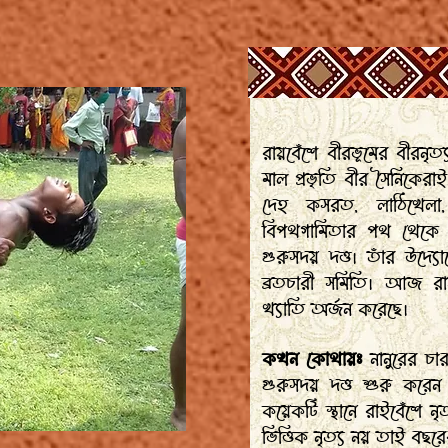
রায়বেঁশে বীরভূমের বীরনৃ
মাল প্রভৃতি বীর সৈনিকেরা
দেহ কসরত, লাঠিখেলা, 
বিপথগামিতার পথ থেকে শি
গুরুসদয় দত্ত। তাঁর উদ্
ব্রতচারী সমিতি। আজ রায়
খ্যাতি অর্জন করেছে।
কখন কোথায়ঃ
নানুরের চার
গুরুসদয় দত্ত শুরু করেন 
কয়েকটি স্থানে রাইবেঁশে ন
ভিত্তিক নৃত্য নয় তাই বছরের