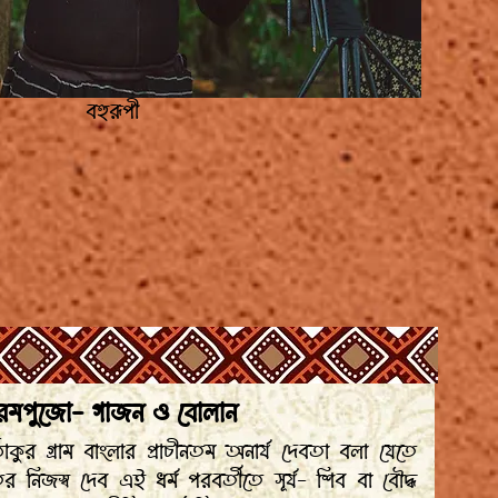
বহুরূপী
মপুজো- গাজন ও বোলান
াকুর গ্রাম বাংলার প্রাচীনতম অনার্য দেবতা বলা যেতে
 নিজস্ব দেব এই ধর্ম পরবর্তীতে সূর্য- শিব বা বৌদ্ধ