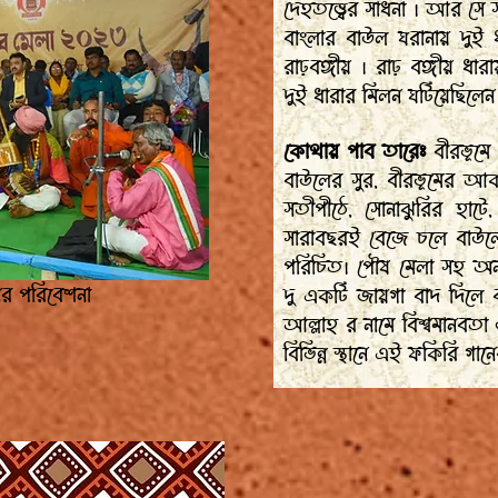
দেহতত্ত্বের সাধনা । আর সে 
বাংলার বাউল ঘরানায় দুই ধ
রাঢ়বঙ্গীয় । রাঢ় বঙ্গীয
দুই ধারার মিলন ঘটিয়েছিলেন স
কোথায় পাব তারেঃ
বীরভূমে 
বাউলের সুর, বীরভূমের আকা
সতীপীঠে, সোনাঝুরির হাটে, 
সারাবছরই বেজে চলে বাউলে
পরিচিত। পৌষ মেলা সহ অন
ের পরিবেশনা
দু একটি জায়গা বাদ দিল
আল্লাহ র নামে বিশ্বমানবতা
বিভিন্ন স্থানে এই ফকিরি গান