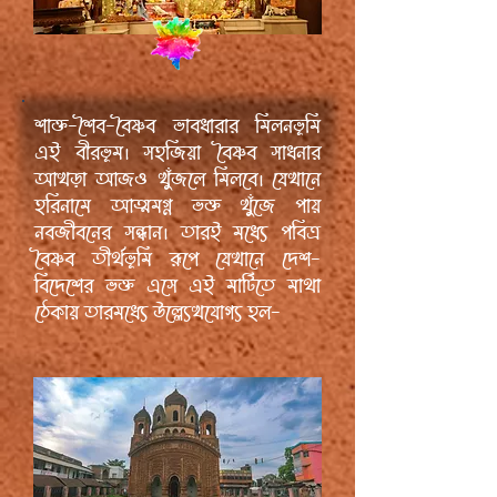
শাক্ত-শৈব-বৈষ্ণব ভাবধারার মিলনভূমি
এই বীরভূম। সহজিয়া বৈষ্ণব সাধনার
আখড়া আজও খুঁজলে মিলবে। যেখানে
হরিনামে আত্মমগ্ন ভক্ত খুঁজে পায়
নবজীবনের সন্ধান। তারই মধ্যে পবিত্র
বৈষ্ণব তীর্থভূমি রূপে যেখানে দেশ-
বিদেশের ভক্ত এসে এই মাটিতে মাথা
ঠেকায় তারমধ্যে উল্ল্যেখযোগ্য হল-