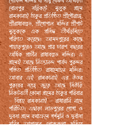
গোবিন্দ মন্দির বা সাধু বৈষ্ণব আখড়া।
বোলপুর সন্নিকটে মুলুক গ্রামে
রামকানাই ঠাকুর প্রতিষ্ঠিত শ্রীগৌরাঙ্গ,
শ্রীরাধাবল্লভ, শ্রীগোপাল মন্দির শ্রীপাট
মুলুককে এক প্রসিদ্ধ তীর্থভূমিতে
পরিণত করেছে। আমদপুরের কাছে
পাহাড়পুরেও আছে প্রায় চারশ বছরের
অধিক প্রাচীন রাধাবল্লভ মন্দির। এ
গ্রামেই আছে নিত্যানন্দ পার্ষদ পুরন্দর
পন্ডিত প্রতিষ্ঠিত রাধামোহন মন্দির।
আবার এই রামকানাই এর উত্তর
পুরুষের সঙ্গে জুড়ে আছে সিউড়ি
নিকটবর্তী কোমা গ্রামের ঠাকুর পরিবার
- বিগ্রহ রামকানাই - রাধারানি নামে
পরিচিত। এছাড়া লাভপুরের গোগা ও
দুবসা গ্রামে যথাক্রমে গর্গমুনি ও দুর্বাসা
মুনির আশ্রমের লোককথা ছড়িয়ে