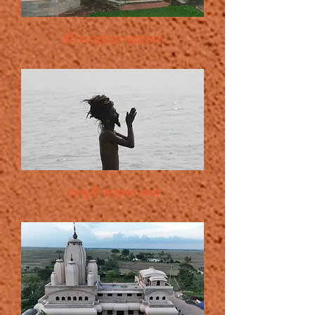
কীর্তন ঘরানার ময়নাডাল
কেন্দুলী জয়দেব মেলা