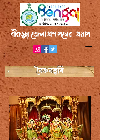
বীরভূম জেলা প্রশাসনের প্রয়াস
বৈষ্ণবভূমি