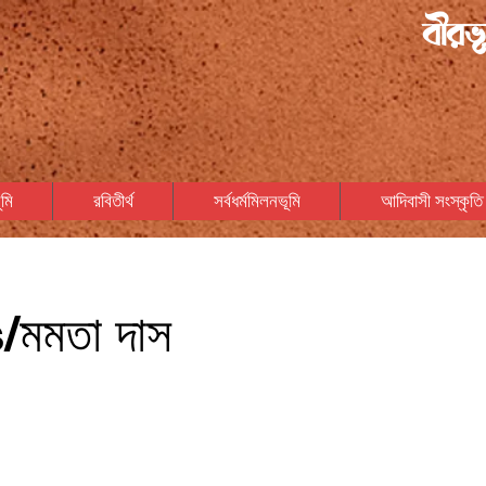
বীরভূ
মি
রবিতীর্থ
সর্বধর্মমিলনভূমি
আদিবাসী সংস্কৃতি
মমতা দাস