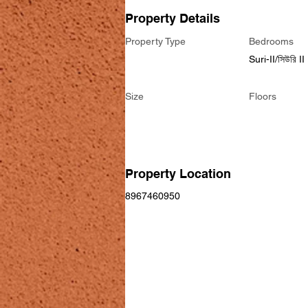
Property Details
Property Type
Bedrooms
Suri-II/সিউরি II
Size
Floors
Property Location
8967460950