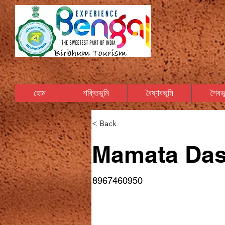
হোম
শক্তিভূমি
বৈষ্ণবভূমি
শৈবভূ
< Back
Mamata Das/
8967460950