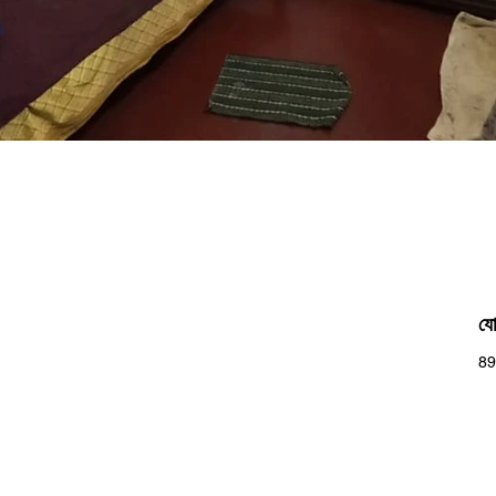
যো
89