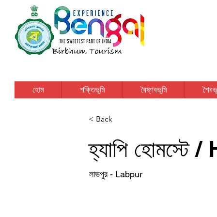
হোম
শক্তিভূমি
বৈষ্ণবভূমি
শৈবভূ
< Back
হ্যাপি হোমস্ট
লাভপুর - Labpur