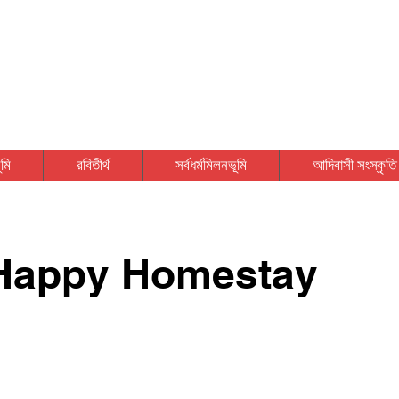
বীরভূ
মি
রবিতীর্থ
সর্বধর্মমিলনভূমি
আদিবাসী সংস্কৃতি
ে / Happy Homestay